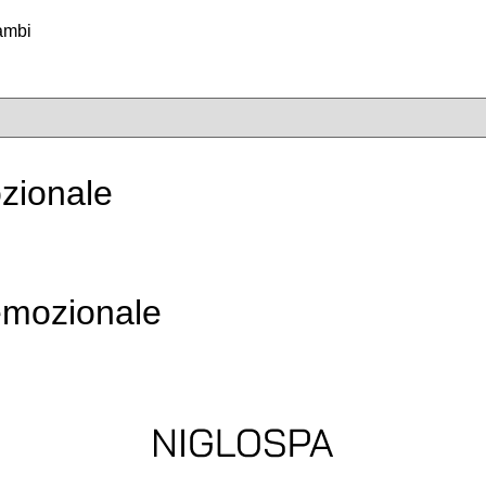
ambi
zionale
emozionale