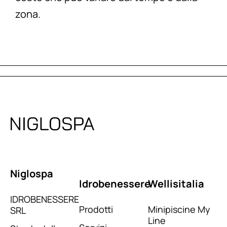
zona.
Niglospa
Idrobenessere
Wellisitalia
IDROBENESSERE
Prodotti
Minipiscine My
SRL
Line