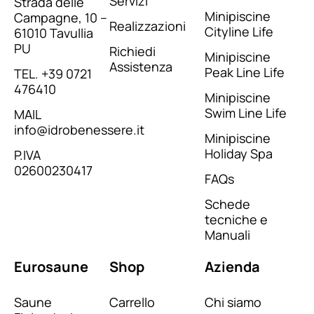
Servizi
Strada delle
Minipiscine
Campagne, 10 –
Realizzazioni
Cityline Life
61010 Tavullia
PU
Richiedi
Minipiscine
Assistenza
Peak Line Life
TEL. +39 0721
476410​
Minipiscine
Swim Line Life
MAIL
info@idrobenessere.it
Minipiscine
Holiday Spa
P.IVA
02600230417​
FAQs
Schede
tecniche e
Manuali
Eurosaune
Shop
Azienda
Saune
Carrello
Chi siamo