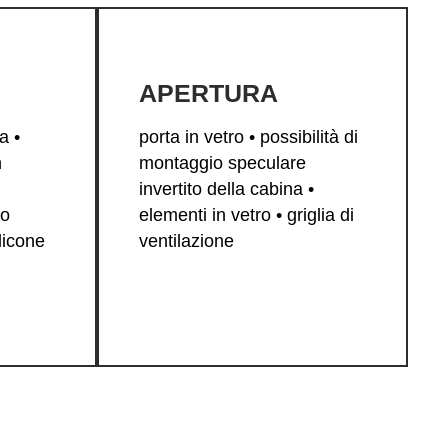
APERTURA
a •
porta in vetro • possibilità di
n
montaggio speculare
invertito della cabina •
lo
elementi in vetro • griglia di
ilicone
ventilazione