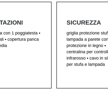
TAZIONI
SICUREZZA
a con 1 poggiatesta •
griglia protezione stuf
ali • copertura panca
lampada a parete co
edia
protezione in legno •
centralina per control
infrarosso • cavo in s
per stufa e lampada