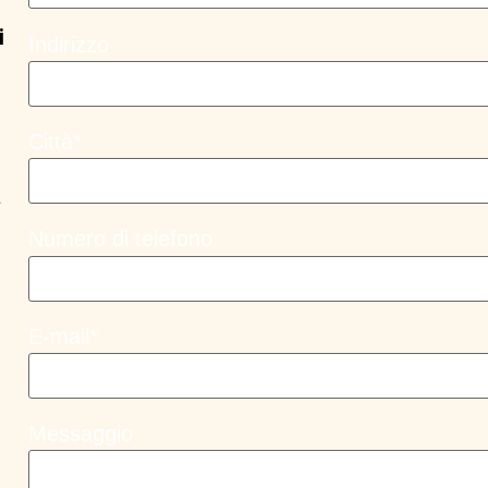
i
Indirizzo
Città*
a
Numero di telefono
E-mail*
Messaggio