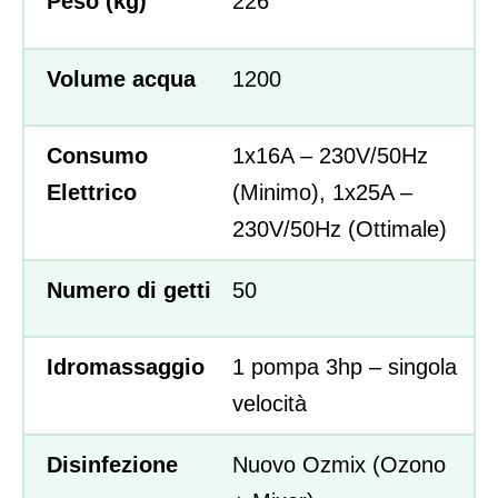
Peso (kg)
226
Volume acqua
1200
Consumo
1x16A – 230V/50Hz
Elettrico
(Minimo), 1x25A –
230V/50Hz (Ottimale)
Numero di getti
50
Idromassaggio
1 pompa 3hp – singola
velocità
Disinfezione
Nuovo Ozmix (Ozono