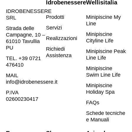
Idrobenessere
Wellisitalia
IDROBENESSERE
Prodotti
Minipiscine My
SRL
Line
Servizi
Strada delle
Minipiscine
Campagne, 10 –
Realizzazioni
Cityline Life
61010 Tavullia
PU
Richiedi
Minipiscine Peak
Assistenza
Line Life
TEL. +39 0721
476410​
Minipiscine
Swim Line Life
MAIL
info@idrobenessere.it
Minipiscine
Holiday Spa
P.IVA
02600230417​
FAQs
Schede tecniche
e Manuali