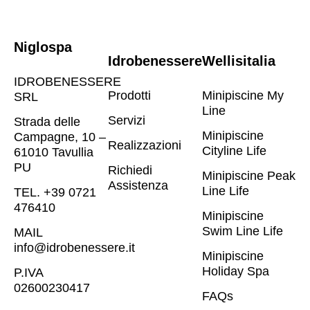
Niglospa
Idrobenessere
Wellisitalia
IDROBENESSERE
Prodotti
Minipiscine My
SRL
Line
Servizi
Strada delle
Minipiscine
Campagne, 10 –
Realizzazioni
Cityline Life
61010 Tavullia
PU
Richiedi
Minipiscine Peak
Assistenza
Line Life
TEL. +39 0721
476410​
Minipiscine
Swim Line Life
MAIL
info@idrobenessere.it
Minipiscine
Holiday Spa
P.IVA
02600230417​
FAQs