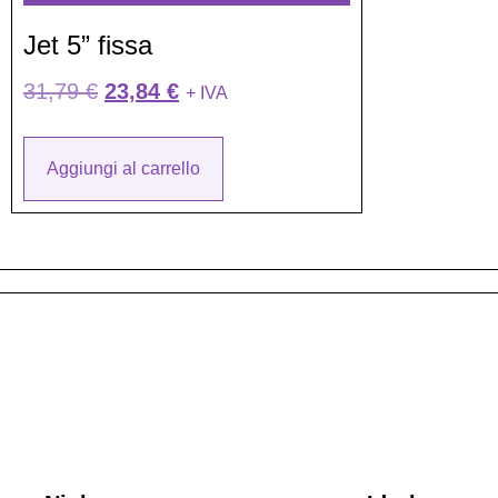
Jet 5” fissa
31,79
€
23,84
€
+ IVA
Aggiungi al carrello